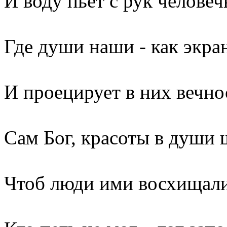
И воду пьет с рук человеч
Где души наши - как экра
И проецирует в них вечно
Сам Бог, красоты в души 
Чтоб люди ими восхищали